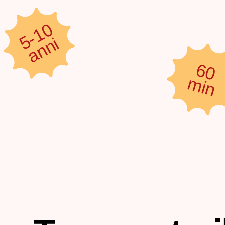
5-10
anni
60
min