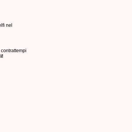
lfi nel
i contrattempi
i!