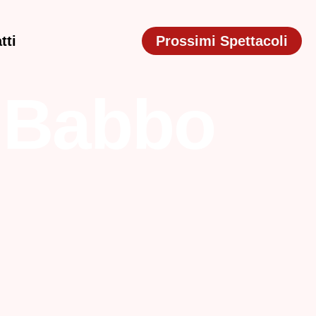
tti
Prossimi Spettacoli
 Babbo