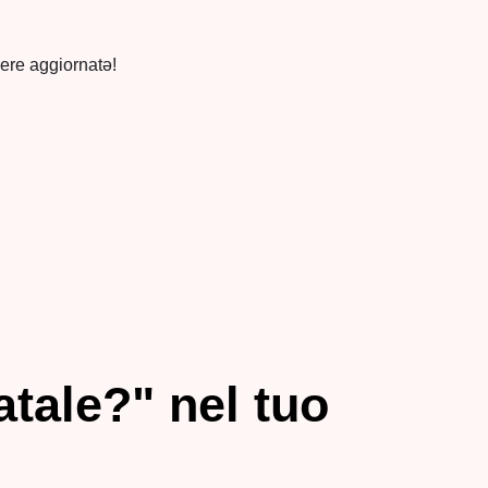
ere aggiornatə!
tale?" nel tuo