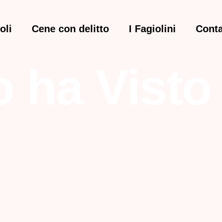
oli
Cene con delitto
I Fagiolini
Conta
 ha Visto